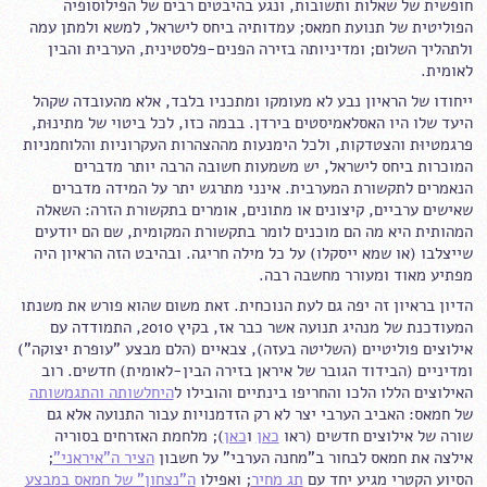
חופשית של שאלות ותשובות, ונגע בהיבטים רבים של הפילוסופיה
הפוליטית של תנועת חמאס; עמדותיה ביחס לישראל, למשא ולמתן עמה
ולתהליך השלום; ומדיניותה בזירה הפנים-פלסטינית, הערבית והבין
לאומית.
ייחודו של הראיון נבע לא מעומקו ומתכניו בלבד, אלא מהעובדה שקהל
היעד שלו היו האסלאמיסטים בירדן. בבמה כזו, לכל ביטוי של מתינוּת,
פרגמטיוּת והצטדקות, ולכל הימנעות מההצהרות העקרוניות והלוחמניות
המוכרות ביחס לישראל, יש משמעות חשובה הרבה יותר מדברים
הנאמרים לתקשורת המערבית. אינני מתרגש יתר על המידה מדברים
שאישים ערביים, קיצונים או מתונים, אומרים בתקשורת הזרה: השאלה
המהותית היא מה הם מוכנים לומר בתקשורת המקומית, שם הם יודעים
שייצלבו (או שמא ייסקלו) על כל מילה חריגה. ובהיבט הזה הראיון היה
מפתיע מאוד ומעורר מחשבה רבה.
הדיון בראיון זה יפה גם לעת הנוכחית. זאת משום שהוא פורש את משנתו
המעודכנת של מנהיג תנועה אשר כבר אז, בקיץ 2010, התמודדה עם
אילוצים פוליטיים (השליטה בעזה), צבאיים (הלם מבצע "עופרת יצוקה")
ומדיניים (הבידוד הגובר של איראן בזירה הבין-לאומית) חדשים. רוב
האילוצים הללו הלכו והחריפו בינתיים והובילו ל
היחלשותה והתגמשותה
של חמאס: האביב הערבי יצר לא רק הזדמנויות עבור התנועה אלא גם
שורה של אילוצים חדשים (ראו
כאן
ו
כאן
); מלחמת האזרחים בסוריה
אילצה את חמאס לבחור ב"מחנה הערבי" על חשבון
הציר ה"איראני"
;
הסיוע הקטרי מגיע יחד עם
תג מחיר
; ואפילו
ה"נצחון" של חמאס במבצע