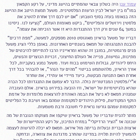
עמוד ענן
היה כשלון צבאי שהסתיים בהישג מדיני, על רקע הקפאון
במו"מ בין ישראל לבין הרשות הפלסטינית. משעל תמצת היטב את ההישג
הזה בנאומו בעזה בסוף השבוע: "אם יש לכם דרך אחרת להשיב את
פלסטין וירושלים והפליטים", ביקש מאומות העולם, "הַצִיעו לנו. ניסינו
במשך 64 שנים ורק דרך ההתנגדות היא זו אשר הוכיחה את עצמה".
דבריו של משעל בראיון מאוגוסט 2010 מספקים, למעשה, "מפת דרכים"
להבנת התנהגותה של חמאס בשנתיים האחרונות. באופן כללי הציג מִשעל
פנים פרגמטיות, במובן זה שהוא ומראייניו הרבו להתייחס להיבטים של
מתינות, גמישות, פנייה אל העולם החיצוני, זכויות הנוצרים והנשים,
היחס ליהודים, גבולות השימוש בכוח ועוד. משעל נמנע בעקביות, לכל
אורך הראיון, מלהשתמש בביטוי "מהים עד הנהר", או להבהיר בכל דרך
אחרת האם התנועה מבקשת, כיעד מיידי או עתידי, את שחרור
א"י/פלסטין המנדטורית כולה. הדבר לא עמעם את התנגדותו לכל הכרה
שהיא בלגיטימיות של ישראל, וזו הובעה בפירוש בראיון. אולם העובדה
שמנהיג חמאס לא ניצל את הבמה האוהדת להרצאות מלומדות על אדמת
הוקף המקודשת, סילוק היהודים למקומות שמהם באו ושיבת כל הפליטים
למקומות שמהם גורשו נראית לי חשובה ורבת משמעות.
מותר להניח שדבריו של מִשעל בראיון שיקפו את מצוקתו הגוברת של מה
שכונה אז "הציר הרדיקלי" במזרח התיכון, על רקע ההתיישרות של
ארצות הברית ובעלות בריתה מול איראן. חמאס לא יכלה להרשות לעצמה
להמשיך להיות תלויה במדינה שהחרב מדגדגת את צווארה, ונדחקה