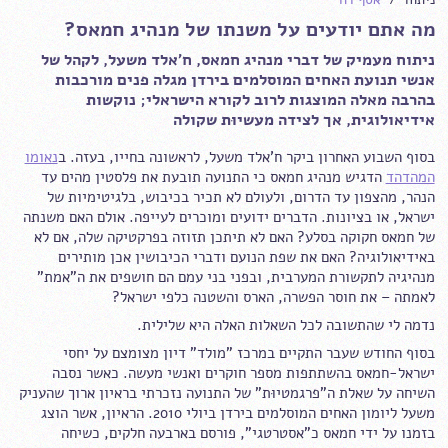
מה אתם יודעים על משנתו של מנהיג חמאס?
ניתוח מעמיק של דברי מנהיג חמאס, ח'אלד משעל, לקהל של
אנשי תנועת האחים המוסלמים בירדן מגלה פנים מורכבות
בהרבה מאלה המוצגות לרוב לקורא הישראלי; נוקשות
אידיאולוגית, אך לצידה מעשיוּת שקולה
בסוף השבוע האחרון ביקר ח'אלד משעל, לראשונה בחייו, בעזה. ב
נאומו
המהדהד
הדגיש מנהיג חמאס כי התנועה תובעת את פלסטין מהים עד
הנהר, מהצפון עד הדרום, ולעולם לא תכיר בכיבוש, בלגיטימיות של
ישראל, או בציונות. הדברים ידועים ומוכרים לעייפה. אולם האם משנתה
של חמאס חקוקה בסלע? האם לא תיתכן תזוזה בפרקטיקה שלה, אם לא
באידיאולוגיה? האם את שפת הנועם ודברי הכיבושין אכן מותירים
מנהיגיה לתקשורת המערבית, ובפני בני עמם הם חושפים את ה"אמת"
לאמתה – את חוסר הפשרה, הארס והשטנה כלפי ישראל?
נדמה לי שהתשובה לכל השאלות האלה היא שלילית.
בסוף החודש שעבר התקיים במרכז "מולד" דיון מצומצם על יחסי
ישראל-חמאס בהשתתפות מספר חוקרים ואנשי מעשה. כאשר נסבה
השיחה על שאלת ה"פרגמטיוּת" של התנועה נזכרתי בראיון ארוך שהעניק
משעל ליומון האחים המוסלמים בירדן ביולי 2010. הראיון, אשר הוצג
בזמנו על ידי חמאס כ"אסטרטגי", פורסם בארבעה חלקים, כשיחה