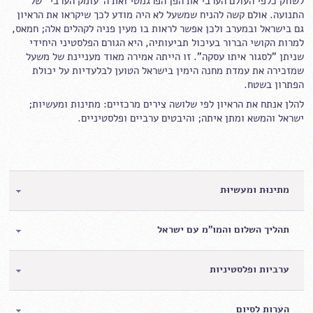
לשווק כלפי העולם הערבי את הפן הפרגמטי ואת ה"עומק הערבי" של
התנועה. אולם קשה להניח שמשעל לא היה מודע לכך שיקראו את הראיון
גם בישראל ובמערב ולכן אפשר לראות בו מעין פניה לקהלים אלה; חמאס,
למרות הקושי הברור בעיכול תביעותיה, היא הגורם הפלסטיני היחידי
שניתן "לסגור איתו עסקה". זו הייתה אמירה מאוד מעניינת של משעל
שמזכירה את עמדת מחנה הימין בישראל הטוען לבלעדיות על יכולת
הפתרון בשטח.
להלן אנתח את הראיון לפי שלושה צירים מרכזיים: מתינות ומעשיות;
ישראל והמשא ומתן איתה; והיבטים ערביים ופלסטיניים.
מתינוּת ומעשיוּת
תהליך השלום והמו"מ עם ישראל
ערביות ופלסטיניות
הערות לסיום