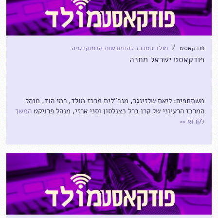
פודקאסט /
מולד המרכז להתחדשות הדמוקרטיה
פודקאסט ישראל מחכה
משתתפים: ליאת שלזינגר, מנכ"לית מרכז מולד, רמי הוד, מנהל
המרכז הרעיוני של קרן ברל כצנלסון וסני ארזי, מנהל פרויקט
המשך
לקרוא
>>