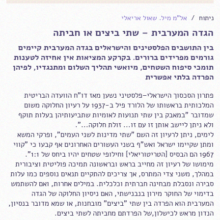
ניתוח /
אל"מ מיל. שאול אריאלי
הגדה המערבית – שתי ביצים או חביתה
בין התושבים הפלסטינים והישראלים בגדה המערבית קיימים
גורמים מפרידים ברורים. בקרקע המציאות אין אחיזה לטענות
תומכי סיפוח השטחים, מיואשי תהליך השלום ומתנגדיו, לפיהן
הפרדה בלתי אפשרית
פתרון הסכסוך הישראלי–פלסטיני נשען מאז דו"ח הוועדה הבריטית
המלכותית בראשותו של הלורד פיל ב-1937 על רעיון החלוקה משום
שמדובר "במאבק בין שתי תנועות לאומיות שתביעותיהן בעלות תוקף
ולא ניתן ליישב אותן זו עם זו... זולת חלוקה...".
לימים, ניתן לרעיון זה השם "שתי מדינות לשני העמים", ופרקי המשא
ומתן שקיימו ישראל ואש"ף בשני העשורים האחרונים אף קבעו כי "קווי
1967 הם הבסיס [הטריטוריאלי] וחילופי שטחים יהיו ביחס של 1:1".
מימושו של רעיון זה מחייב בראש ובראשונה תמיכה פוליטית וציבורית
במהלך, משני צדי המתרס, אך צריכים להתקיים תנאים נוספים כמו עלות
סבירה ונסבלת מבחינה חברתית וכלכלית. במילים אחרות, ואם להשתמש
בדימוי של החוקר מירון בנבנישתי, האם ניסיון החלוקה של הגדה
המערבית הוא הפרדה בין שתי "ביצים" מובחנות, או שמא מדובר בנסיון,
הנדון מראש לכישלון,של הפרדתם מחביתה לשתי ביצים.