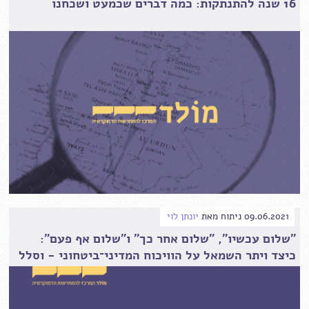
16 שנה להתנתקות: כמה דברים שכמעט ושכחנו
09.06.2021
ניתוח
מאת
יונתן לוי
"שלום עכשיו", "שלום אחר כך" ו"שלום אף פעם":
כיצד ויתר השמאל על הוויכוח המדיני־ביטחוני - וסלל
את הדרך לעליית הפופוליזם בישראל