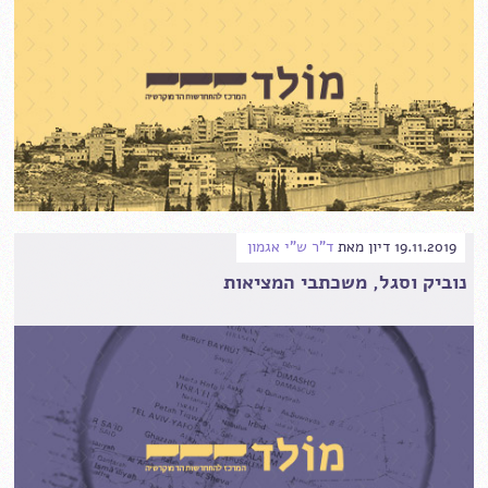
19.11.2019
דיון
מאת
ד"ר ש"י אגמון
נוביק וסגל, משכתבי המציאות