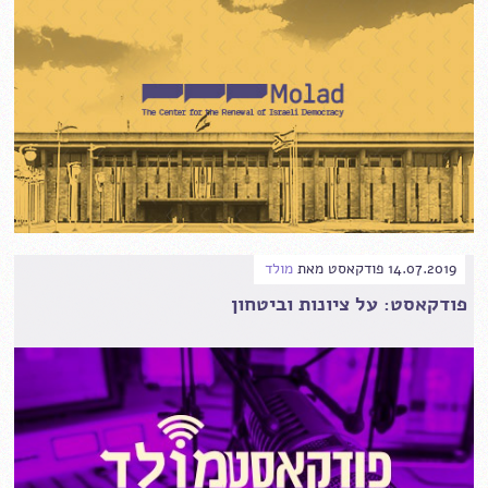
14.07.2019
פודקאסט
מאת
מולד
פודקאסט: על ציונות וביטחון