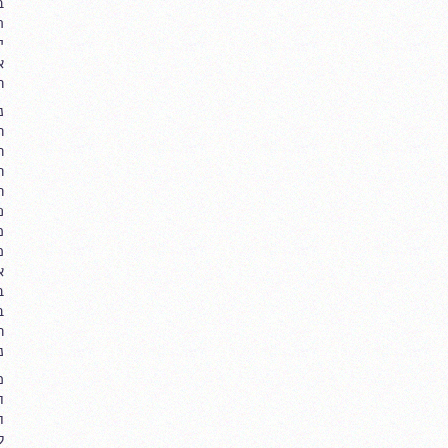
ב
ת
י
א
ה
נ
ה
ה
ה
ה
פ
מ
מ
א
ב
ב
ה
נ
מ
ו
ו
ל