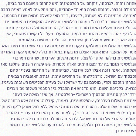
הווה ויהיה. לגרסתו, זיקתם של הפלסטינים היא לתחום מושבם הצר בבית,
חמולה ובכפר. זהותם הצרה היא חד-ממדית, והם מתקשים לאמץ ראייה רחבה
אומית. מבחינה זו לא נשתנה, לדעתו, דבר מאז למעלה ממאה שנות הסכסוך.
פלסטינים אחרי ה"נכבה" כמוהם כפלסטינים לפניה. ההקשרים ההיסטוריים
גדולים אינם מעלים ואינם מורידים – הכפר, הבית והחמולה הם עדיין חזות
כל בעיניהם. בראייה מהותנית כזאת, המתעלה מעל כל הקשר היסטורי, אין
ימה שא.ב. יהושע מתעלם מן השינויים הגדולים במחשבה הלאומית
פלסטינית המלווים במחלוקות עקרוניות פנימיות עד כדי שפיכות דמים. הוא
וסח על המעבר הטראומטי אצלם מדבקות במולדת כולה לאימוץ עקרון המדינה
הפלסטינית בחלקה הקטן (22%). יוזמת השלום הערבית, שהזרם המרכזי
פלסטיני תומך בה עד עצם הימים האלה (למרות שש עשרה השנים שחלפו מאז
שקתה), אינה זוכה אצלו לכל איזכור. קביעותיה של היוזמה בעניין סיום
סכסוך עם ישראל, נורמליזציה של היחסים עימה, גניזת האופציה הצבאית
פתרון מוסכם (קרי, מוסכם גם על ישראל) של בעיית הפליטים חשובות בעיניו,
נראה, כקליפת השום. הוא מדגיש את ההבדל בין הסכמי השלום עם מצרים
ירדן לבין סוגיית הסכסוך הישראלי-הפלסטיני, אך אינו מעלה על דעתו
יוזמת השלום הערבית, שהפלסטינים, כאמור, קיבלוה, איננה אלא הרחבה של
ני הסכמי שלום אלה. בהסכמים אלה נסוגה ישראל ללא כחל ושרק ל"קו הירוק"
תוך חילופי שטחים בהקשר הירדני), ולא תבעה מן הצדדים הערביים להכיר
אופיה היהודי של מדינת ישראל. לו הייתה מחילה נכונות זו לגבי הסוגיה
פלסטינית, הייתה הדרך סלולה זה מכבר להסכם עם הפלסטינים, כדוגמת
צרים וירדן.