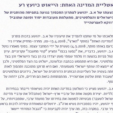
שליית המדינה האחת: הייאוש כיועץ רע
צעתו של א.ב. יהושע לפתרון הסכסוך נגועה בתפיסה מהותנית של
ישראלים והפלסטינים, מתעלמת מעובדות יסוד וסופה שתוביל
ווקא לאפרטהייד
לאכתו של מי שחפץ להפריך את טיעוניו של א.ב. יהושע בזכות פתרון
"המדינה האחת" (מוסף "הארץ", 20-13.4.2018. מחרה-מחזיק אחריו ניר
ברעם באותו מוסף, 4.5.2018) נעשית על ידי המחבר עצמו. בסוף מאמרו נוטל
.ב. יהושע, כדבריו, את "נפשו בכפו" ומציע "קווי מחשבה" עקרוניים. עיון
טול פניות בהצעה זו מלמד שמתי מעט יצדדו בה הן בצד הישראלי והן בצד
פלסטיני. אם היא תתממש ככתבה וכלשונה, ישלוט בה הצד הפלסטיני, ולכן
א יימצא לה שותף ישראלי משמעותי. ואם היא תרוקן מתוכנה ותהפוך לאות
תה בעטיה של העליונות הכוחנית הדורסנית של ישראל, נידונים הפלסטינים
שעבוד תחת שלטון אפרטהייד. מהתפתחות כזאת הם חרדים, ולכן ידחוה על
סף.
.ב. יהושע מציע כי השלטון במדינה האחת יהיה נשיאותי וייבחר בבחירות
לליות. יצירת מקשה אחת של ערביי ארץ-ישראל (שתכלול את ערביי מדינת
שראל לשעבר) מבטיחה למעשה את בחירתו של מועמד ערבי, שסמכויותיו, על
י יהושע, יהיו כסמכויות נשיא ארה"ב. ירושלים המאוחדת עתידה לזכות בראש
יר ערבי. במקרה כזה, מה ערך יהיה לקביעות כי "הגבול המזרחי יישאר