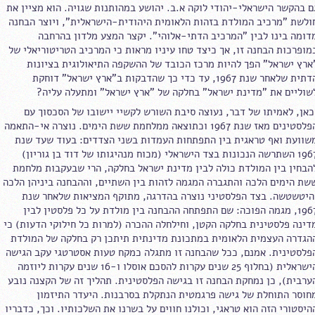
ם בהקשר הישראלי-יהודי לוקה א.ב. יהושע במהותנות שגויה. הוא מציין את
ולשת "מרכיב המולדת בזהות הלאומית היהודית-הישראלית", ויוצר הבחנה
דומה בינו לבין "המרכיב הדתי-אלוהי". יקצר המצע מלדון בהרחבה
מופרכות הבחנה זו, אך כיצד טחו עיניו מראות כי המרכיב הטריטוריאלי של
ארץ ישראל" הפך להיות מרכז הכובד של ההשקפה התיאולוגית בציונות
הדתית שלאחר שנת 1967, עד כדי כך שהדבקות ב"ארץ ישראל" דוחקת
שוליים את "מדינת ישראל" בחלקה של "ארץ ישראל" ומתעלה עליה?
כאן, לאמיתו של דבר, נעוצה סיבת השורש לקשיי יישובו של הסכסוך עם
הפלסטינים מאז שנת 1967 וכתוצאה ממלחמת ששת הימים. נוצרה אי-התאמה
שוועת ואף טראגית בין התפתחות העמדות בשני הצדדים: בעוד שעד שנת
1967 השתרשה הנכונות בצד הישראלי (מכוח מנהיגותו של דוד בן גוריון)
הבחין בין המולדת כולה לבין מדינת ישראל בחלקה, הרי שבעקבות מלחמת
שת הימים הלכה והתגברה המגמה לזהות בין השתיים, וההבחנה ביניהן הלכה
היטשטשה. בצד הפלסטיני נוצרה בהדרגה, מתוקף המציאות שלאחר שנת
1967, מגמה הפוכה: שם התפתחה ההבחנה בין מולדת על כל פלסטין לבין
דינה פלסטינית בחלקה הקטן, וחילחלה ההכרה (למרות כל חילוקי הדעות) כי
הגדרה העצמית הלאומית במתכונת מדינתית תיתכן רק בחלקה של המולדת
פלסטינית. אמנם, ככל שהבחנה זו מתגלה כמקח טעות אסטרטגי עקב הגישה
הישראלית (בחלוף 25 שנים עקרות להסכם אוסלו ו-16 שנים עקרות ליוזמה
ערבית), כן נמחקת הבחנה זו בגישה הפלסטינית. תהליך זה של הקצנה נובע
חוסר התוחלת של גישה פרגמטית הנתקלת בסרבנות. היעדר התיזמון
היסטורי הזה הוא טראגי, וכולנו חווים על בשרנו את השלכותיו. וכך, כדבריו