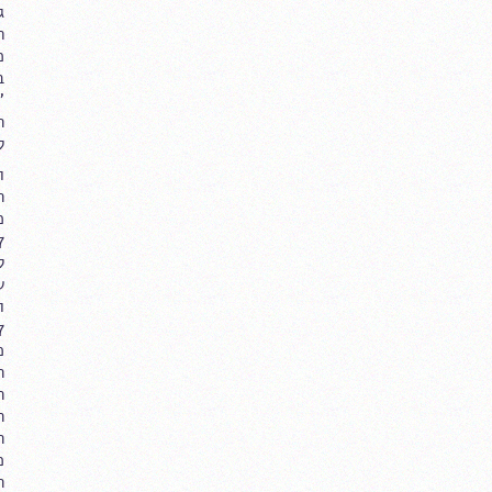
ג
ח
מ
ב
"
ל
ו
מ
ל
ש
ו
מ
ה
ה
ה
מ
ה