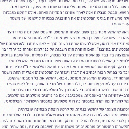
שליטה מלאה של ישראל", וכי חוק השבות יישאר בעינו, בעוד שיבת הפליטים
יאסר לכל תחום המדינה האחת. עליונות הרשות המבצעת, כדרישת א.ב.
הושע, תבטל מגבלות אלה לאחר שתיכון המדינה האחת. אולם דווקא מגבלות
לה מחשידות בעיני הפלסטינים את התוכנית כמסווה ליישומו של משטר
אפרטהייד.
ראה שיהושע מכיר בכך שאם הצעתו תתממש, תישמט העליונות מידי הצד
יהודי-הישראלי, ועל כן הוא מדגיש פעמיים כי "לא לזהות היהודית או
ציונית אני דואג, אלא למשהו שהינו חשוב מכך – לאנושיותנו ולאנושיותם של
פלסטינים בתוכנו". האם הותרת חוק השבות על כנו למען אזרוח כל יהודי בן
תפוצות בד בבד עם איסור מוחלט על כל מכסה, ולו סמלית, של שיבת פליטים
לסטינים, אפילו למחוזות המדינה האחת שצביונם הדמוגרפי הוא פלסטיני
ובהק, מקיימת את "אנושיותנו ואת אנושיותם של הפלסטינים"? סביר יותר
כל כי בפועל הכוח יכתיב את דברו ויגזור על הפלסטינים אפלייה תחת משטר
פרטהייד. בהצעתו המעשית ממוטט, אפוא, יהושע את כל המבנה שהקים.
רצונו העז למנוע אפרטהייד, ולו במחיר של מדינה אחת, יוביל לאפרטהייד
מרחב אחד במשנה חומרה. די להתבונן על הטלטלות במדינות הערביות
רב-עדתיות והרב-אתניות שמסביבנו. אם כך נוהגים מוסלמים במוסלמים,
קל להעריך מה יקרה בסכסוך כה רווי משקעים כסכסוך הישראלי-הפלסטיני.
סקנות הצעתו של יהושע בנויות על קרקע רופסת מבחינה עובדתית
מחשבתית. הוא לוקה בראייה מהותנית (אסנציאליסטית) הן לגבי הפלסטינים
הן לגבי היהודים, כאילו הם לכודים מקדמת דנא בתפיסות יסוד מאובנות לעד.
הקשרים היסטוריים פורמטיביים משתנים אין חשיבות בעיניו, ומה שהיה הוא