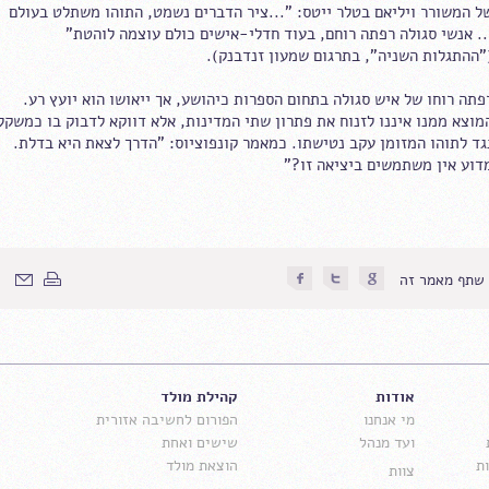
ל המשורר ויליאם בטלר ייטס: "...ציר הדברים נשמט, התוהו משתלט בעולם
.. אנשי סגולה רפתה רוחם, בעוד חדלי-אישים כולם עוצמה לוהטת"
"ההתגלות השניה", בתרגום שמעון זנדבנק).
פתה רוחו של איש סגולה בתחום הספרות כיהושע, אך ייאושו הוא יועץ רע.
מוצא ממנו איננו לזנוח את פתרון שתי המדינות, אלא דווקא לדבוק בו כמשקל
גד לתוהו המזומן עקב נטישתו. כמאמר קונפוציוס: "הדרך לצאת היא בדלת.
דוע אין משתמשים ביציאה זו?"
שתף מאמר זה
אודות
קהילת מולד
מי אנחנו
הפורום לחשיבה אזורית
ועד מנהל
שישים ואחת
ת
הוצאת מולד
צוות