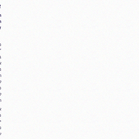
א
ה
ה
ד
מ
א
נ
ה
ל
מ
ל
ה
א
כ
י
פ
ע