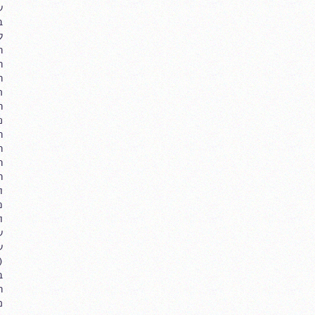
ש
ב
ל
ה
ה
ה
ת
ה
פ
ה
ה
ה
ו
כ
ו
ש
ש
(
ב
ה
מ