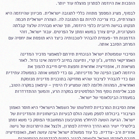
הופכות את היוזמה לפתרון מוצלח עוד יותר.
לבסוף, מציג המסמך מתווה כללי לתגובה ישראלית. מכיוון שהיוזמה היא
הצהרתית, כזו צריכה להיות גם התגובה לה. הצהרה ישראלית חכמה
תנקוט בגישה חיובית כלפי היוזמה, תוך שהיא מבהירה שלצד קבלתה
העקרונית, קיים צורך במשא ומתן על הפרטים. עבור ישראל, זוהי
הזדמנות חד-פעמית להבהיר לשכנותיה כיצד היא תופסת את יחסיה עם
המרחב הסובב אותה.
הסיכוי שממשלת ישראל הנוכחית תירתם למאמצי מזכיר המדינה
האמריקאי החדש, ג'ון קרי, ותיענה בחיוב ליוזמה אינו גדול. לאור
מציאות זו, אופוזיציה אחראית וחפצת חיים חייבת להפוך את
היוזמה לאבן הפינה של מדיניותה, גם כדי לממש אותה כממשלה עתידית
וגם כדי להבהיר לציבור שהיא מחזיקה בתוכנית מדינית מנומקת
ואחראית, המהווה חלופה למה שמציע לו הימין – קיפאון במקרה הטוב,
סבב אלימות נוסף מול הפלסטינים במקרה הרע, והמשך ההתדרדרות
במעמדה הבינלאומי של ישראל.
אחת הסיבות המרכזיות לחולשתו של השמאל הישראלי היא חוסר האמון
הציבורי ביכולתו לספק מענה הולם לבעיות הביטחוניות והמדיניות של
ישראל. הגיעה השעה להיחלץ מהקיבעון המחשבתי הפוסק כי משא ומתן
בילטרלי ישיר הוא הדרך היחידה לפתרון, ולנצל את היתרונות של גישה
אזורית ורב-צדדית. כל עוד ממשלת ישראל אינה עושה זאת, האופוזיציה
חייבת לאזרחי ישראל ולעצמה להגיב בחיות להזדמנות ההיסטורית