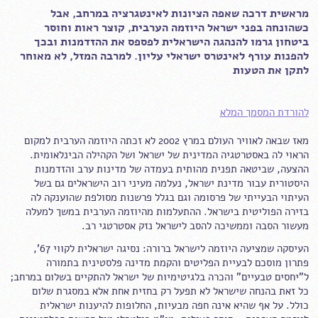
מראשית דרכה שאפה הציונות לאינטגרציה במרחב, אבל
כשהונחה בפני ישראל היוזמה הערבית, קוצר ראות וחוסר
ביטחון גרמו להנהגה הישראלית לפספס את ההזדמנות ובכך
להפנות עורף לאינטרס ישראלי עליון. למרבה המזל, לא מאוחר
לתקן את הטעות
להורדת המסמך המלא
מאז שבאה לאוויר העולם במרץ 2002 לא זכתה היוזמה הערבית למקום
הראוי לה באסטרטגיה המדינית של ישראל ושל הקהילה הבינלאומית.
ההצעה, שביטאה תפנית מהותית בעמדה של מדינות ערב והזדמנות
היסטורית עבור מדינת ישראל, נעלמה מעיני רוב הישראלים גם בשל
העיתוי הבעייתי של פרסומה וגם בגלל פרשנות מסולפת שהוענקה לה
בזירה הפוליטית בישראל. ההתעלמות מהיוזמה הערבית במשך למעלה
מעשור הסבה וממשיכה להסב לישראל נזק אסטרטגי רב.
העיסקה שמציעה היוזמה לישראל ברורה: נסיגה ישראלית לקווי 67',
פתרון מוסכם לבעיית הפליטים והקמת מדינה פלסטינית בתמורה
ל"יחסים טבעיים" והכרה בלגיטימיות של ישראל להתקיים בשלום במרחב;
כל זאת בהנחה שישראל לא תפעל רק בחזית אחת אלא במסגרת שלום
כולל. על אף שהיא אינה חפה מבעיות, החלופות להיענות ישראלית