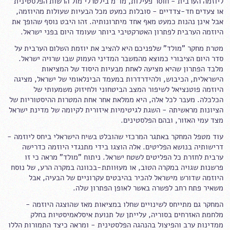
ליוזמה הערבית - חוסר פעילות, מו"מ בילטרלי מול הרשות הפלסטינית
או צעדים חד-צדדיים - סובלות כמעט מכל הבעיות שעולות מהיוזמה,
אבל אינן נהנות כמעט מאף אחד מיתרונותיה. זהו היבט נוסף שהופך את
היוזמה הערבית לפתרון האטרקטיבי ביותר שעומד היום בפני ישראל.
מטרת מחקר "מולד" שלפניכם היא להציב את יוזמת השלום הערבית על
סדר היום הציבורי כמוצא מהמשבר המדיני העמוק שבו שרויה ישראל.
מלבד הפתרון שהיא מציעה לאחת מבעיות היסוד של המציאות
הישראלית, הכיבוש, ולהידרדרות במעמד הבינלאומי של ישראל, מציגה
היוזמה פוטנציאל לשיפור המצב הביטחוני ולחיזוק משמעותי של
הכלכלה. מעבר לכל אלה, היא ממלאת אחר אחת המטרות ההיסטוריות של
הציונות מראשיתה - השגת לגיטימיות איזורית לקיומה של מדינת ישראל
מצד עמי האזור, ובהם הפלסטינים.
עוד מטפל המחקר באתגר המרכזי שהובלט בשיח הישראלי ביחס ליוזמה -
דרישותיה בנושא הפליטים. אלה הוצגו בידי מתנגדי היוזמה כדרישה
ערבית לחזרת כל הפליטים לשטח ישראל. ניתוח "מולד" מראה כי זו
פרשנות שגויה במקרה הטוב, או מעוּוותת-בכוונה במקרה הרע, של נוסח
היוזמה שדורש מישראל להכיר בהיבטים עקרוניים של הבעיה, אבל
משאיר פתח רחב לפשרה באשר לאופן הפתרון שלה.
המחקר גם מתייחס לשינויים שחלו במציאות מאז שהוצגה היוזמה -
מלחמת האזרחים בסוריה, עלייתן של תנועת איסלאמיסטיות בחלק
ממדינות ערב והפיצול בהנהגה הפלסטינית - ומראה כיצד התמורות הללו